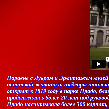
Наравне с Лувром и Эрмитажем музей 
испанской живописи, шедевры итальян
открыт в 1819 году в парке Прадо, бл
продолжалось более 20 лет под руково
Прадо насчитывала более 300 картин, 