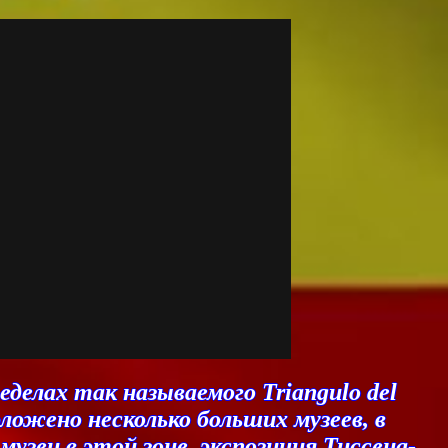
делах так называемого Triangulo del
ложено несколько больших музеев, в
узеи в этой зоне, экспозиция Тиссена-