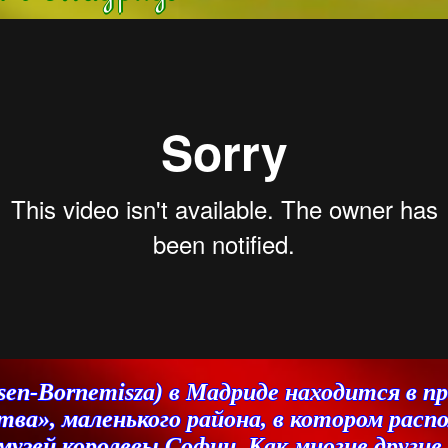
en-Bornemisza) в Мадриде находится в пре
тва», маленького района, в котором распо
узей королевы Софии. Как многие другие м