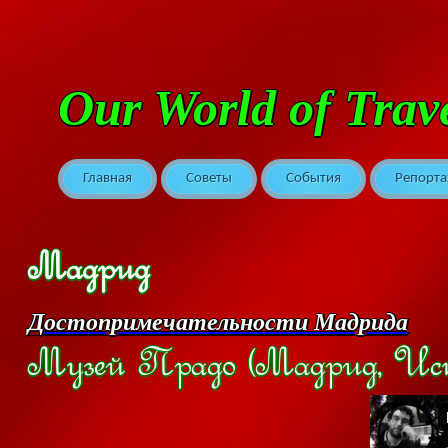
Our World of Trav
Главная
Советы
События
Репорт
Мадрид
Достопримечательности Мадрида
Музей Прадо (Мадрид, Ис