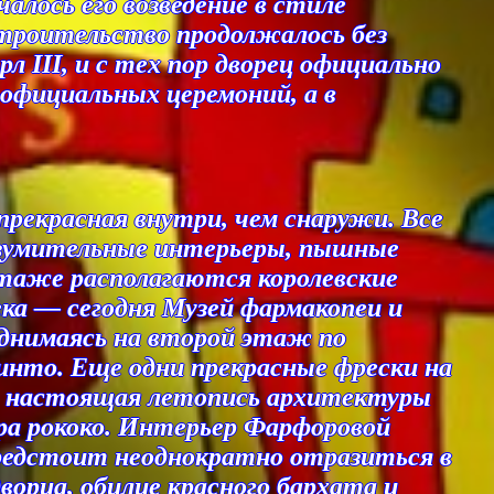
алось его возведение в стиле
троительство продолжалось без
рл III, и с тех пор дворец официально
 официальных церемоний, а в
рекрасная внутри, чем снаружи. Все
 изумительные интерьеры, пышные
этаже располагаются королевские
ека — сегодня Музей фармакопеи и
однимаясь на второй этаж по
инто. Еще одни прекрасные фрески на
— настоящая летопись архитектуры
а рококо. Интерьер Фарфоровой
 предстоит неоднократно отразиться в
ворца, обилие красного бархата и