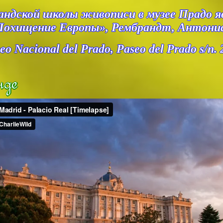
ндской школы живописи в музее Прадо я
«Похищение Европы», Рембрандт, Антонис 
acional del Prado, Paseo del Prado s/n. 
иде