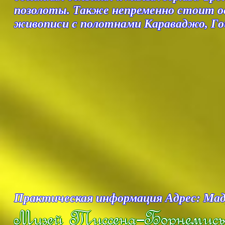
позолоты. Также непременно стоит ос
живописи с полотнами Караваджо, Гойи
Практическая информация Адрес: Мадрид
Музей Тиссена-Борнемисы