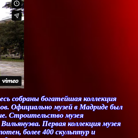
есь собраны богатейшая коллекция
ов. Официально музей в Мадриде был
ние. Строительство музея
Вильянуэва. Первая коллекция музея
отен, более 400 скульптур и