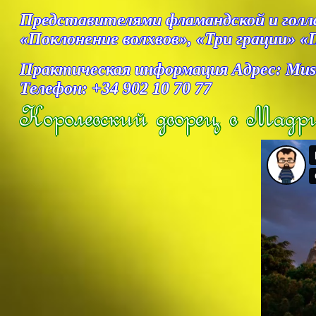
Представителями фламандской и голла
«Поклонение волхвов», «Три грации» 
Практическая информация Адрес: Museo N
Телефон: +34 902 10 70 77
Королевский дворец в Мадр