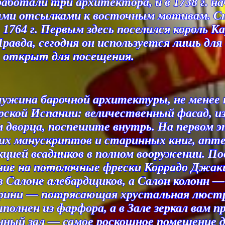
аботали три архитектора, и в 1738 г. нач
ными отсылками к восточным мотивам. С
1764 г. Первым здесь поселился король Ка
равда, сегодня он используется лишь для
, открыт для посещения.
ужина барочной архитектуры, не менее п
ерской Испании: величественный фасад,
ом дворца, поспешите внутрь. На первом 
них манускриптов и старинных книг, апт
цией всадников в полном вооружении. П
ние на потолочные фрески Коррадо Джак
 Салоне алебардщиков, а Салон колонн 
ини — потрясающая хрустальная люстр
выполнен из фарфора, а в Зале зеркал вам
нный зал — самое роскошное помещение д