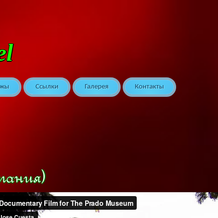
el
ажы
Cсылки
Галерея
Контакты
пания)