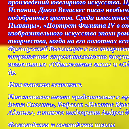
произведений ювелирного искусства. 
Испании, Диего Веласкес писал необ
подобранных цветов. Среди известных
Пьяницы», «Портрет Филиппа IV в охо
изобразительного искусства эпохи рома
творчества, когда на его полотнах в
Французской Революции в его творчес
непривычная стремительность рисунка.
знаменитые «Обнаженная маха» и «Оде
др.
Итальянская живопись
Итальянская школа представлена в м
дельи Онести», Рафаэля «Несение Кре
Адонис», а также шедеврами Андреа д
Фламандская и голландская школы