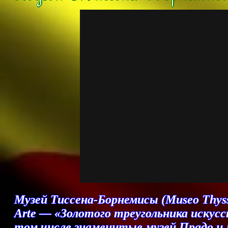
Музей Тиссена-Борнемисы (Museo Thyss
Arte — «Золотого треугольника искусс
том числе знаменитые музей Прадо и м