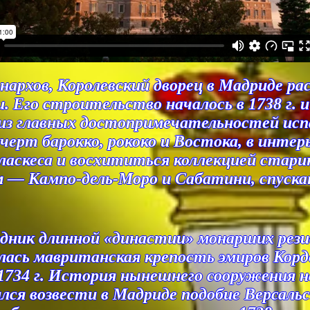
архов, Королевский дворец в Мадриде ра
Его строительство началось в 1738 г. и б
а из главных достопримечательностей ис
ерт барокко, рококо и Востока, в инте
ласкеса и восхититься коллекцией стари
м — Кампо-дель-Моро и Сабатини, спуска
едник длинной «династии» монарших рези
дилась мавританская крепость эмиров Кор
 1734 г. История нынешнего сооружения н
лся возвести в Мадриде подобие Версальс