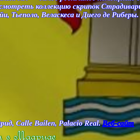
мотреть коллекцию скрипок Страдивари 
, Тьеполо, Веласкеса и Диего де Риберы.
, Calle Bailen, Palacio Real.
Веб-сайт
 в Мадриде