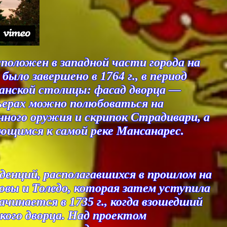
сположен в западной части города на
ыло завершено в 1764 г., в период
панской столицы: фасад дворца —
рьерах можно полюбоваться на
нного оружия и скрипок Страдивари, а
ющимся к самой реке Мансанарес.
денций, располагавшихся в прошлом на
довы и Толедо, которая затем уступила
ачинается в 1735 г., когда взошедший
кого дворца. Над проектом