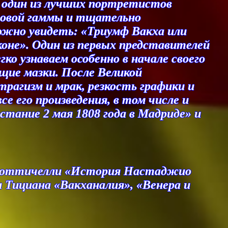
и один из лучших портретистов
товой гаммы и тщательно
можно увидеть: «Триумф Вакха или
оне». Один из первых представителей
ко узнаваем особенно в начале своего
щие мазки. После Великой
рагизм и мрак, резкость графики и
е его произведения, в том числе и
тание 2 мая 1808 года в Мадриде» и
о Боттичелли «История Настаджио
 Тициана «Вакханалия», «Венера и