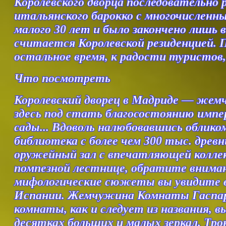
Королевского дворца последовательно р
итальянского барокко с многочислен
малого 30 лет и было закончено лишь в 
считается Королевской резиденцией. П
остальное время, к радости туристов
Что посмотреть
Королевский дворец в Мадриде — жемч
здесь под стать благосостоянию имп
сады... Вдоволь налюбовавшись облик
библиотека с более чем 300 тыс. древ
оружейный зал с впечатляющей коллек
помпезной лестнице, обратите внима
мифологические сюжеты вы увидите в
Испании. Жемчужина Комнаты Гаспар
комнаты, как и следует из названия, 
десятках больших и малых зеркал. Тро