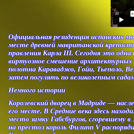
Официальная резиденция испанских мон
месте древней мавританской крепости. 
правления Карла III. Сегодня это одн
виртуозное смешение архитектурных ч
полотна Караваджо, Гойи, Тьеполо, Ве
затем погулять по великолепным сада
Немного истории
Королевский дворец в Мадриде — насл
его месте. В Средние века здесь нахо
место замку Габсбургов, сгоревшему в
на престол король Филипп V распоряди