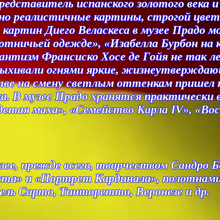
Представитель испанского золотого века 
ычно реалистичные картины, строгой цве
 картин Диего Веласкеса в музее Прадо 
тничьей одежде», «Изабелла Бурбон на к
нтизм Франсиско Хосе де Гойя не так лег
спыхивали огнями яркие, жизнеутверждаю
тве на смену светлым оттенкам пришел т
 В музее Прадо хранятся практически вс
тая маха», «Семейство Карла IV», «Восс
узее, прежде всего, творчеством Сандр
ста» и «Портрет Кардинала», полотнами
ель Сарто, Тинторетто, Веронезе и др.